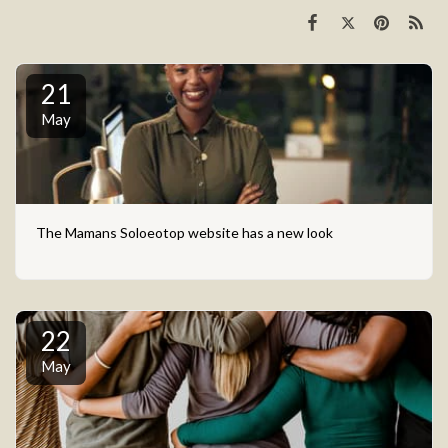
21
May
The Mamans Soloeotop website has a new look
22
May