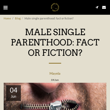
Home
Blog
Male single parenthood: fact or fiction?
MALE SINGLE
PARENTHOOD: FACT
OR FICTION?
Mayela
04
Jun
04
Jun